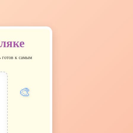
аляке
ь готов к самым
🎨