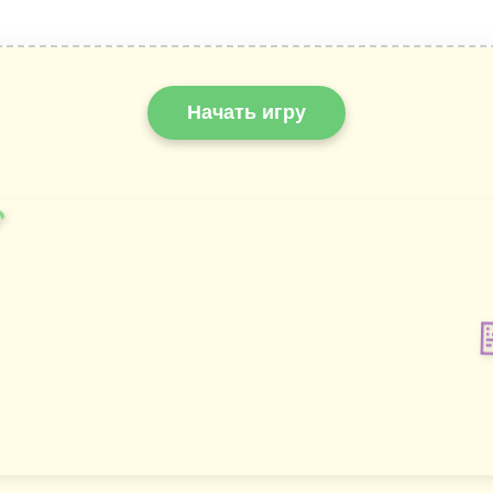
Начать игру
️