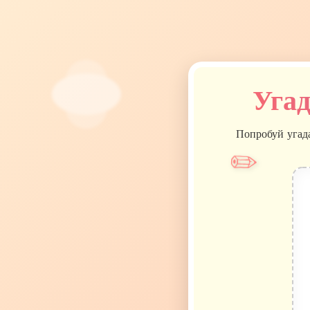
Угад
Попробуй угада
✏️